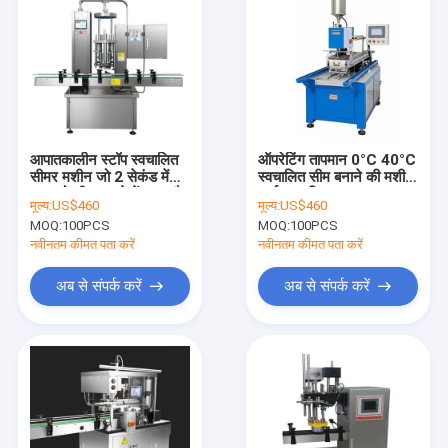
आपातकालीन स्टॉप स्वचालित
ऑपरेटिंग तापमान 0°C 40°C
सीमर मशीन जो 2 सेकंड में
स्वचालित सीम बनाने की मशीन
जार को सील करने में सक्षम है,
अर्ध स्वचालित स्वचालन प्रकार
मूल्य:
US$460
मूल्य:
US$460
पैकेजिंग दक्षता में वृद्धि करता है
औद्योगिक अनुप्रयोगों के लिए
MOQ:
100PCS
MOQ:
100PCS
आदर्श
नवीनतम कीमत पता करें
नवीनतम कीमत पता करें
अब से संपर्क करें
अब से संपर्क करें
घर
उत्पादों
हमारे बारे में