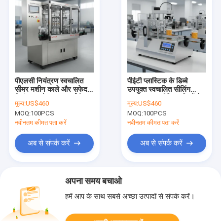
पीएलसी नियंत्रण स्वचालित
पीईटी प्लास्टिक के डिब्बे
सीमर मशीन काले और सफेद
उपयुक्त स्वचालित सीलिंग
नियंत्रण और सुरक्षा गार्ड के
उपकरण एल्यूमीनियम डिब्बों के
मूल्य:
US$460
मूल्य:
US$460
साथ डिजाइन पैकेजिंग सुरक्षा में
लिए स्वचालित संचालन प्रदान
MOQ:
100PCS
MOQ:
100PCS
वृद्धि
करना सीलिंग आवश्यकताएं
नवीनतम कीमत पता करें
नवीनतम कीमत पता करें
अब से संपर्क करें
अब से संपर्क करें
अपना समय बचाओ
हमें आप के साथ सबसे अच्छा उत्पादों से संपर्क करें।