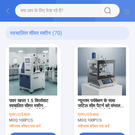
स्वचालित सीमर मशीन
(70)
पावर खपत 1.5 किलोवाट
न्यूनतम पर्यवेक्षण के साथ
स्वचालित सीमर मशीन
जटिल सीम पैटर्न को संभालने
इलेक्ट्रिक सीम कोई रिसाव
में सक्षम सेमी ऑटोमैटिक
मूल्य:
US$460
मूल्य:
US$460
नहीं पेय कैन सीलिंग अनुप्रयोगों
इलेक्ट्रिक ऑटोमैटिक सीम
MOQ:
100PCS
MOQ:
100PCS
के लिए उपयुक्त
मेकिंग मशीन
नवीनतम कीमत पता करें
नवीनतम कीमत पता करें