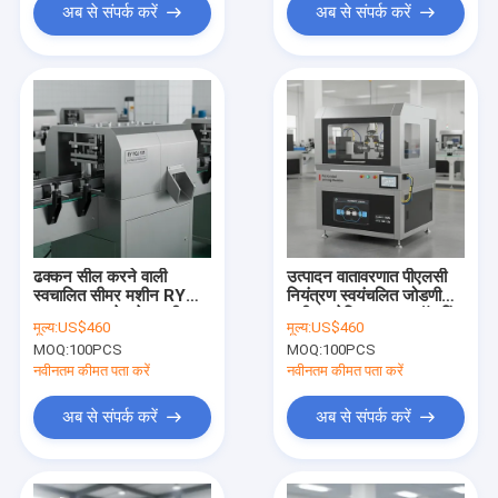
अब से संपर्क करें
अब से संपर्क करें
ढक्कन सील करने वाली
उत्पादन वातावरणात पीएलसी
स्वचालित सीमर मशीन RY
नियंत्रण स्वयंचलित जोडणी
FGJ 101 स्टेनलेस स्टील
मशीन इलेक्ट्रिक टूल ऑफरिंग
मूल्य:
US$460
मूल्य:
US$460
निरंतर उत्पादन लाइनों के लिए
आणि अचूक जोडणी
MOQ:
100PCS
MOQ:
100PCS
अनुकूलित
कार्यप्रदर्शन
नवीनतम कीमत पता करें
नवीनतम कीमत पता करें
अब से संपर्क करें
अब से संपर्क करें