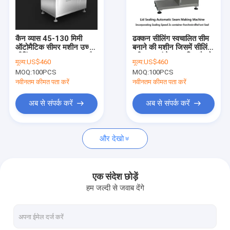
कारखाना भ्रमण
गुणवत्ता नियंत्रण
कैन व्यास 45-130 मिमी
ढक्कन सीलिंग स्वचालित सीम
ऑटोमैटिक सीमर मशीन उच्च
बनाने की मशीन जिसमें सीलिंग
संपर्क करें
सीमिंग प्रदान करना खाद्य और
स्पीड 2s कंटेनर शामिल है जो
मूल्य:
US$460
मूल्य:
US$460
पेय उद्योग के लिए उपयुक्त
स्वचालित कंटेनर सीलिंग के
MOQ:
100PCS
MOQ:
100PCS
लिए आदर्श है
समाचार
नवीनतम कीमत पता करें
नवीनतम कीमत पता करें
मामलों
अब से संपर्क करें
अब से संपर्क करें
और देखो
प्लास्टिक कंटेनर की बोतलें
खाली कंटेनर की बोतलें
एक संदेश छोड़ें
हम जल्दी से जवाब देंगे
पीईटी प्लास्टिक की बोतलें
खाद्य भंडारण डिब्बे