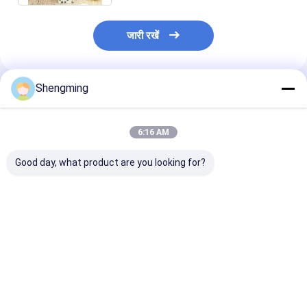
जारी रखें
Shengming
अनुशंसित उत्पाद
6:16 AM
Good day, what product are you looking for?
कैप्स जूस दूध प्लास्टिक ठग
300 मिलीलीटर पीएलए पानी
पीएलए 600 मिलीली
बोतलों के साथ फ्लैट 300
की बोतल कैप पेय दूध पेय के
पानी की बोतलें कैप्स
मिलीलीटर पीएलए पानी की
साथ
दूध पेय पीती हैं
बोतलें
सबसे अच्छी कीमत
सबसे अच्छी कीमत
सबसे अच्छी 