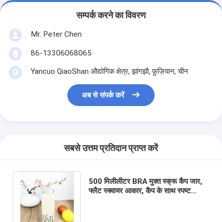
सम्पर्क करने का विवरण
Mr. Peter Chen
86-13306068065
Yancuo QiaoShan औद्योगिक क्षेत्र, झांगझौ, फ़ुज़ियान, चीन
अब से संपर्क करें
सबसे उत्तम प्रतिदान प्राप्त करें
500 मिलीलीटर BRA मुक्त स्क्रू कैप जार,
फ्लैट स्क्वायर आकार, कैप के साथ स्पष्ट
प्लास्टिक कंटेनर, चाय, दूध, रस के लिए जूस
की बोतलें