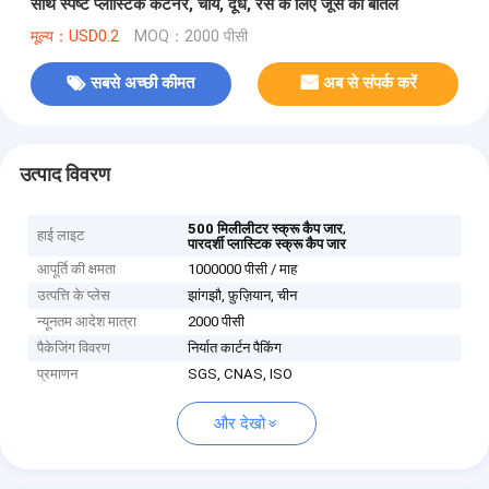
साथ स्पष्ट प्लास्टिक कंटेनर, चाय, दूध, रस के लिए जूस की बोतलें
मूल्य：USD0.2
MOQ：2000 पीसी
सबसे अच्छी कीमत
अब से संपर्क करें
उत्पाद विवरण
,
500 मिलीलीटर स्क्रू कैप जार
हाई लाइट
पारदर्शी प्लास्टिक स्क्रू कैप जार
आपूर्ति की क्षमता
1000000 पीसी / माह
उत्पत्ति के प्लेस
झांगझौ, फ़ुज़ियान, चीन
न्यूनतम आदेश मात्रा
2000 पीसी
पैकेजिंग विवरण
निर्यात कार्टन पैकिंग
प्रमाणन
SGS, CNAS, ISO
और देखो