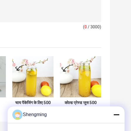
(
0
/ 3000)
चाय पैकेजिंग के लिए 500
कोल्ड प्रेस्ड जूस 500
मिलीलीटर खाद्य ग्रेड
मिली प्लास्टिक कंटेनर
Shengming
कन
स्क्वायर प्लास्टिक की
बॉटल फ्लावर बॉटम
बोतलें