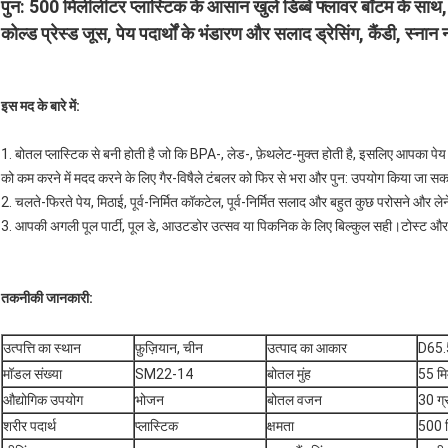
पुन: 500 मिलीलीटर प्लास्टिक के आसान खुले डिब्बे फ्लावर बॉटम के साथ,
कोल्ड प्रेस्ड जूस, पेय पदार्थों के भंडारण और सलाद ड्रेसिंग, कैंडी, स
इस मद के बारे में
:
1. बोतल प्लास्टिक से बनी होती है जो कि BPA-, लेड-, फ़ेथलेट-मुक्त होती है, इसलिए आपका पेय
को कम करने में मदद करने के लिए गैर-विषैले टंबलर को फिर से भरा और पुन: उपयोग किया जा सकत
2. चलते-फिरते पेय, मिठाई, पूर्व-निर्मित कॉकटेल, पूर्व-निर्मित सलाद और बहुत कुछ परोसने और ले
3. आपकी अगली पूल पार्टी, पूल डे, आउटडोर उत्सव या पिकनिक के लिए बिल्कुल सही।टोस्ट और अ
तकनीकी जानकारी
:
उत्पत्ति का स्थान
फ़ुज़ियान, चीन
उत्पाद का आकार
D65
मॉडल संख्या
SM22-14
बोतल मुंह
55 मि
औद्योगिक उपयोग
भोजन
बोतल वजन
30 ग्
शरीर पदार्थ
प्लास्टिक
क्षमता
500 