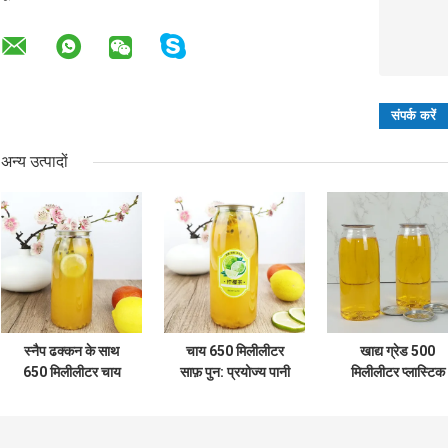
अन्य उत्पादों
स्नैप ढक्कन के साथ
चाय 650 मिलीलीटर
खाद्य ग्रेड 500
650 मिलीलीटर चाय
साफ़ पुन: प्रयोज्य पानी
मिलीलीटर प्लास्टिक
साफ़ गोल प्लास्टिक
की बोतल स्नैप ढक्कन
कंटेनर बोतलें कैन ढक्
कंटेनर बोतलें
खाद्य ग्रेड
दूध ठंडा दबाया रस के
साथ