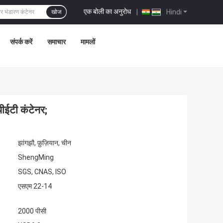
एक बोली का अनुरोध
|
Hindi
खोज
संपर्क करें
समाचार
मामलों
ीईटी कंटेनर;
झांगझौ, फ़ुज़ियान, चीन
ShengMing
SGS, CNAS, ISO
एसएम 22-14
2000 पीसी