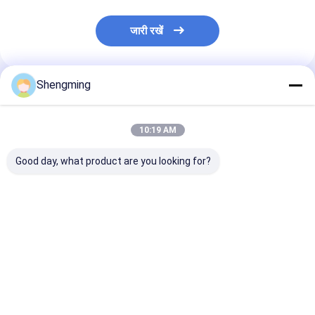
जारी रखें
Shengming
अनुशंसित उत्पाद
10:19 AM
Good day, what product are you looking for?
500 मिलीलीटर पीईटी क्लियर
पीईटी 1000 मिलीलीटर
0.5L खाद्य ग्रेड स्क
प्लास्टिक कंटेनर
प्लास्टिक की बोतलें बड़े
पीईटी प्लास्टिक की ब
प्लास्टिक खाद्य जार की बोतलें
लिड्स जूस पेय के स
चाय दूध साफ़ करें:
सबसे अच्छी कीमत
सबसे अच्छी कीमत
सबसे अच्छी 