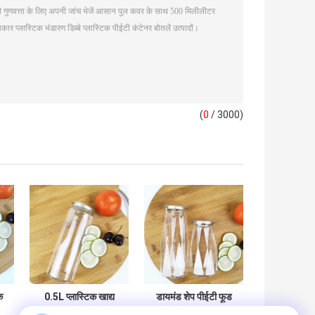
(
0
/ 3000)
े
0.5L प्लास्टिक खाद्य
डायमंड शेप पीईटी फूड
भंडारण के डिब्बे दौर
कंटेनर बोतल 380 मिली