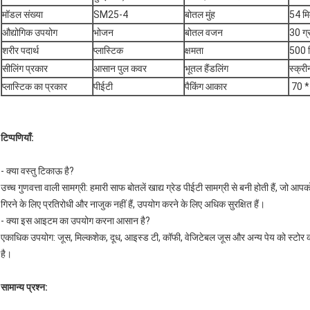
मॉडल संख्या
SM25-4
बोतल मुंह
54 मि
औद्योगिक उपयोग
भोजन
बोतल वजन
30 ग्
शरीर पदार्थ
प्लास्टिक
क्षमता
500 
सीलिंग प्रकार
आसान पुल कवर
भूतल हैंडलिंग
स्क्री
प्लास्टिक का प्रकार
पीईटी
पैकिंग आकार
‎ 70 
टिप्पणियाँ:
- क्या वस्तु टिकाऊ है?
उच्च गुणवत्ता वाली सामग्री: हमारी साफ बोतलें खाद्य ग्रेड पीईटी सामग्री से बनी होती हैं, जो आप
गिरने के लिए प्रतिरोधी और नाजुक नहीं हैं, उपयोग करने के लिए अधिक सुरक्षित हैं।
- क्या इस आइटम का उपयोग करना आसान है?
एकाधिक उपयोग: जूस, मिल्कशेक, दूध, आइस्ड टी, कॉफी, वेजिटेबल जूस और अन्य पेय को स्टोर 
है।
सामान्य प्रश्न: