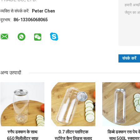
व्यक्ति से संपर्क करें:
Peter Chen
दूरभाष:
86-13306068065
अन्य उत्पादों
स्नैप ढक्कन के साथ
0.7 लीटर प्लास्टिक
डिब्बे ढक्कन रस पेय क
650 मिलीलीटर साफ़
स्टोरेज कैन लिड्स सलाद
साथ 500L स्क्वायर