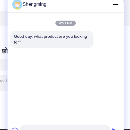
Shengming
पीईटी खाद्य कंटेनर की
बाथ साल्ट एसेंशियल
बोतलें चाय
ऑयल्स
4:53 PM
Good day, what product are you looking 
for?
 छोड़ दो