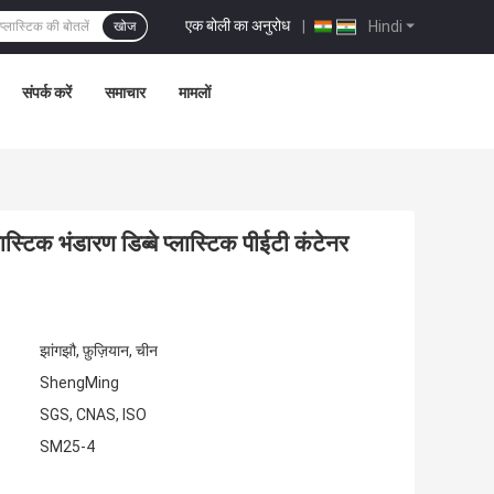
एक बोली का अनुरोध
|
Hindi
खोज
संपर्क करें
समाचार
मामलों
िक भंडारण डिब्बे प्लास्टिक पीईटी कंटेनर
झांगझौ, फ़ुज़ियान, चीन
ShengMing
SGS, CNAS, ISO
SM25-4