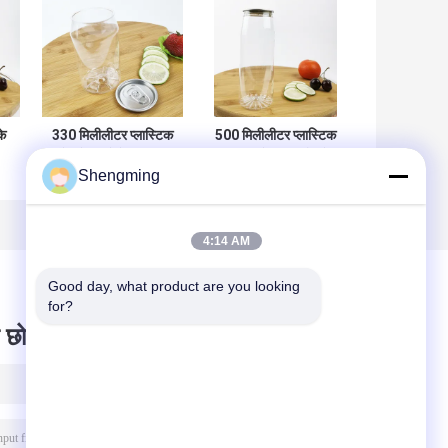
के
330 मिलीलीटर प्लास्टिक
500 मिलीलीटर प्लास्टिक
पेय के डिब्बे बेलनाकार
खाली कंटेनर की बोतलें
Shengming
पीईटी कंटेनर आसान पुल
फूल नीचे कैंडी स्नान
कवर:
नमक
4:14 AM
Good day, what product are you looking 
for?
 छोड़ दो