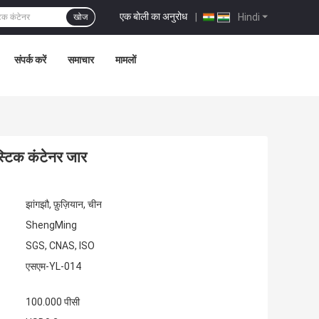
एक बोली का अनुरोध
|
Hindi
खोज
संपर्क करें
समाचार
मामलों
्टिक कंटेनर जार
झांगझौ, फ़ुज़ियान, चीन
ShengMing
SGS, CNAS, ISO
एसएम-YL-014
100.000 पीसी