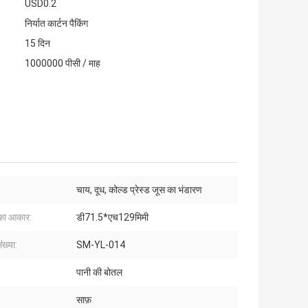
USD0.2
निर्यात कार्टन पैकिंग
15 दिन
1000000 पीसी / माह
चाय, दूध, कोल्ड प्रेस्ड जूस का भंडारण
 का आकार:
डी71.5*एच129मिमी
ख्या:
‎SM-YL-014
पानी की बोतल
साफ़