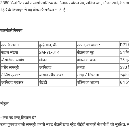
3380 मिलीलीटर की पारदर्शी प्लास्टिक की गोलाकार बोतल पेय, खनिज जल, भोजन आदि के भंडा
4हीरे के डिजाइन से यह बोतल फैशनेबल लगती है।
तकनीकी विवरण
:
उत्पत्ति स्थान
फ़ुज़ियान, चीन
उत्पाद का आकार
D71
मॉडल संख्या
SM-YL-014
बोतल का मुंह
54 मि
औद्योगिक उपयोग
भोजन
बोतल का वजन
25 ग्
शरीर सामग्री
प्लास्टिक
क्षमता
380 
सीलिंग प्रकार
आसान खींच कवर
सतह से निपटना
स्क्री
प्लास्टिक प्रकार
पीईटी
पैकिंग का आकार
64.5
नोट्स:
- क्या यह वस्तु टिकाऊ है?
उच्च गुणवत्ता वाली सामग्री: हमारी स्पष्ट बोतलें खाद्य ग्रेड पीईटी सामग्री से बनी हैं, जो सुरक्षि