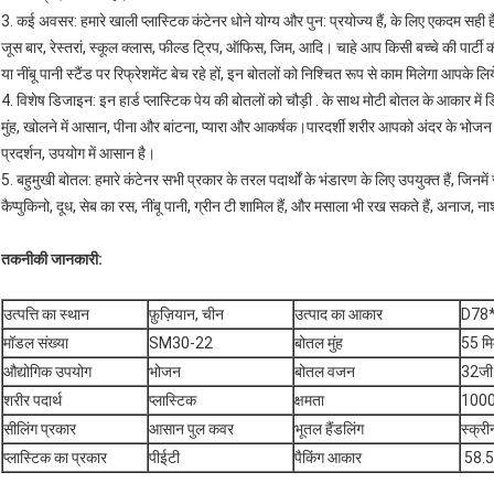
3. कई अवसर: हमारे खाली प्लास्टिक कंटेनर धोने योग्य और पुन: प्रयोज्य हैं, के लिए एकदम सही है
जूस बार, रेस्तरां, स्कूल क्लास, फील्ड ट्रिप, ऑफिस, जिम, आदि। चाहे आप किसी बच्चे की पार्टी की म
या नींबू पानी स्टैंड पर रिफ्रेशमेंट बेच रहे हों, इन बोतलों को निश्चित रूप से काम मिलेगा आपके ल
4. विशेष डिजाइन: इन हार्ड प्लास्टिक पेय की बोतलों को चौड़ी . के साथ मोटी बोतल के आकार में 
मुंह, खोलने में आसान, पीना और बांटना, प्यारा और आकर्षक।पारदर्शी शरीर आपको अंदर के भोजन को स
प्रदर्शन, उपयोग में आसान है।
5. बहुमुखी बोतल: हमारे कंटेनर सभी प्रकार के तरल पदार्थों के भंडारण के लिए उपयुक्त हैं, जिनमे
कैप्पुकिनो, दूध, सेब का रस, नींबू पानी, ग्रीन टी शामिल हैं, और मसाला भी रख सकते हैं, अनाज, नाश्
तकनीकी जानकारी
:
उत्पत्ति का स्थान
फ़ुज़ियान, चीन
उत्पाद का आकार
D78
मॉडल संख्या
SM30-22
बोतल मुंह
55 मि
औद्योगिक उपयोग
भोजन
बोतल वजन
32जी
शरीर पदार्थ
प्लास्टिक
क्षमता
1000
सीलिंग प्रकार
आसान पुल कवर
भूतल हैंडलिंग
स्क्री
प्लास्टिक का प्रकार
पीईटी
पैकिंग आकार
‎ 58.