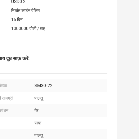
USD0.2
निर्यात कार्टन पैकिंग
15 दिन
1000000 पीसी / माह
ाय दूध साफ़ करें:
ख्या:
SM30-22
 सामग्री:
पालतू
रबंधन:
गैर
साफ़
:
पालतू