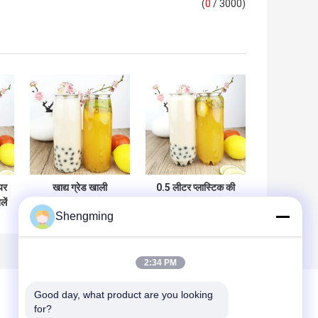
(
0
/ 3000)
यर
खाद्य ग्रेड खाली
0.5 लीटर प्लास्टिक की
ें
प्लास्टिक की बोतलें 500
पानी की बोतलें चाय के दूध
Shengming
े
मिलीलीटर फूल नीचे कैंडी
के ढक्कन के साथ
स्नान नमक के साथ
प्लास्टिक के कंटेनरों को
साफ कर सकती हैं
2:34 PM
Good day, what product are you looking 
for?