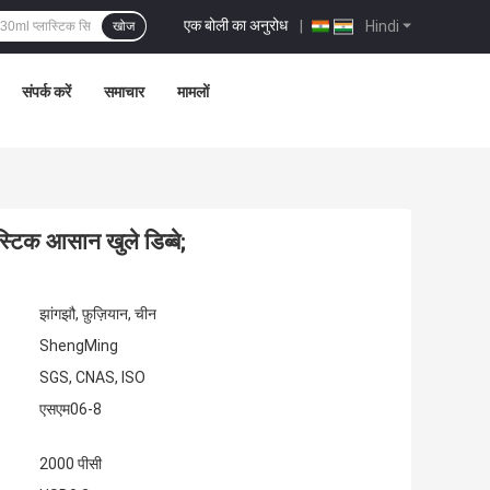
एक बोली का अनुरोध
|
Hindi
खोज
संपर्क करें
समाचार
मामलों
्टिक आसान खुले डिब्बे;
झांगझौ, फ़ुज़ियान, चीन
ShengMing
SGS, CNAS, ISO
एसएम06-8
2000 पीसी