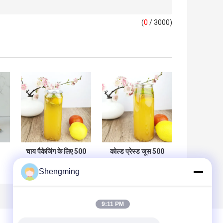
(
0
/ 3000)
चाय पैकेजिंग के लिए 500
कोल्ड प्रेस्ड जूस 500
मिलीलीटर खाद्य ग्रेड
मिली प्लास्टिक कंटेनर
Shengming
कन
स्क्वायर प्लास्टिक की
बॉटल फ्लावर बॉटम
बोतलें
9:11 PM